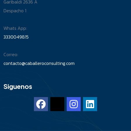
Garibaldi 2636 A
Despacho 1
Whats App:
3330049815
Correo:
contacto@caballeroconsulting.com
Siguenos